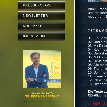
PRESSEFOTOS
Brink, Franc
unterhaltsa
NEWSLETTER
modernem S
KONTAKTE
T I T E L F 
IMPRESSUM
01. Ein Som
02. Und ein 
03. Mit Dir s
04. Kopf hoc
05. Du bist 
06. Mit Dir 
07. Heut' ha
08. Alle me
09. Tränen 
10. Sommer 
11. In mein
12. Ich wüns
13. Himbeer
Die Texte z
Aktuelle Single-CD
CD-Albums 
"DU BIST MEINE SONNE"
» leider a