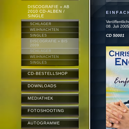
DISCOGRAFIE » AB
2010 CD-ALBEN /
E I N F A C
SINGLE
Veröffentlic
SCHLAGER
08. Juli 200
WEIHNACHTEN
CD 50001
SINGLES
DISCOGRAFIE » BIS
2009
SCHLAGER
WEIHNACHTEN
SINGLES
CD-BESTELLSHOP
DOWNLOADS
MEDIATHEK
FOTOSHOOTING
AUTOGRAMME