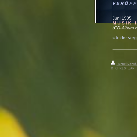
V E R Ö F F 
Juni 1995
M U S I K I
(CD-Album mi
» leider verg
Druckvers
© CHRISTIAN 