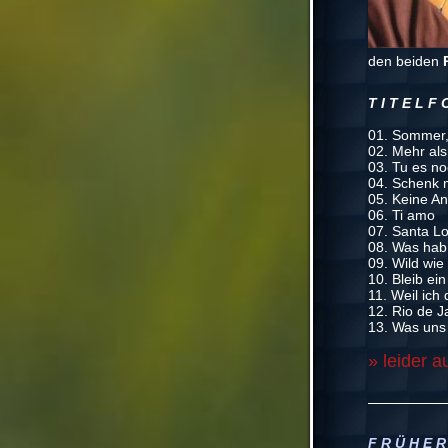
den beiden
T I T E L F 
01. Sommer,
02. Mehr als
03. Tu es no
04. Schenk 
05. Keine Ang
06. Ti amo
07. Santa Lo
08. Was hab
09. Wild wie
10. Bleib ei
11. Weil ich 
12. Rio de J
13. Was uns 
» leider a
F R Ü H E R