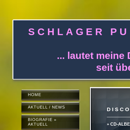
S C H L A G E 
... lautet meine 
seit über 30 J
HOME
AKTUELL / NEWS
D I S C O
BIOGRAFIE »
» CD-ALBEN
AKTUELL