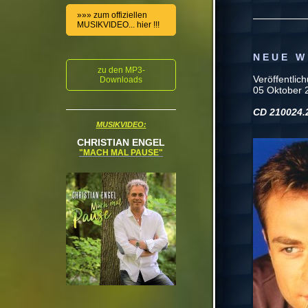
»»» zum offiziellen
MUSIKVIDEO... hier !!!
N E U E W 
zu den MP3-
Veröffentlic
Downloads
05 Oktober 
CD 210024.
MUSIKVIDEO:
CHRISTIAN ENGEL
"MACH MAL PAUSE"