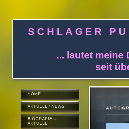
S C H L A G E 
... lautet meine 
seit über 30 J
HOME
AKTUELL / NEWS
A U T O G R
BIOGRAFIE »
AKTUELL