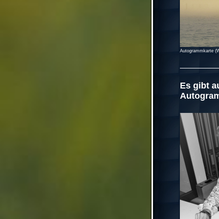
Autogrammkarte (W
Es gibt a
Autogra