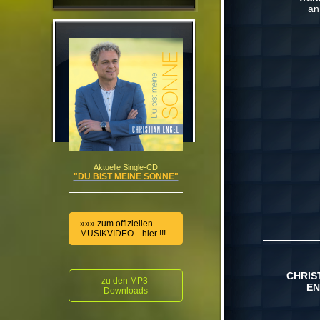
an
Aktuelle Single-CD
"DU BIST MEINE SONNE"
»»» zum offiziellen
MUSIKVIDEO... hier !!!
CHRIS
zu den MP3-
E
Downloads