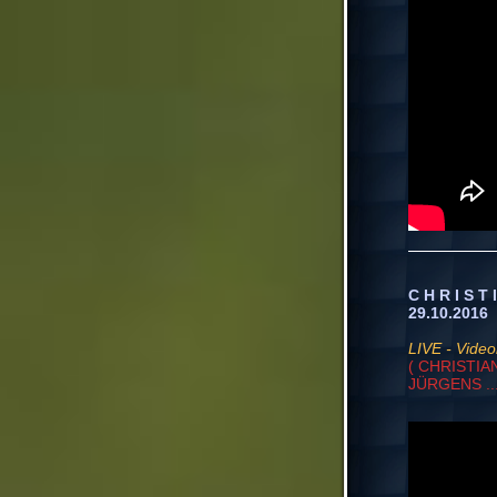
C H R I S T
29.10.2016
LIVE - Video
( CHRISTIAN
JÜRGENS ...