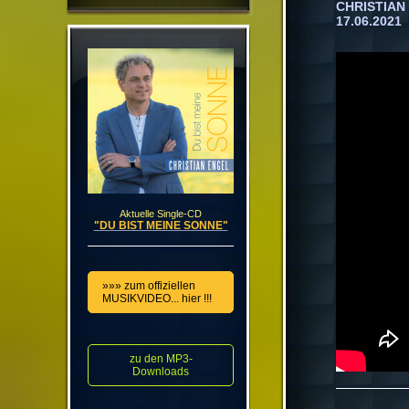
CHRISTIAN E
17.06.2021
Aktuelle Single-CD
"DU BIST MEINE SONNE"
»»» zum offiziellen
MUSIKVIDEO... hier !!!
zu den MP3-
Downloads