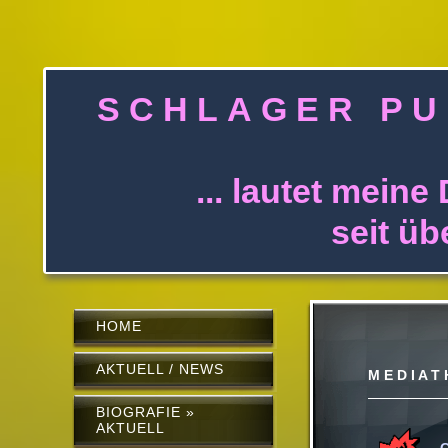
S C H L A G E 
... lautet meine 
seit über 30 J
HOME
AKTUELL / NEWS
M E D I A T 
BIOGRAFIE »
AKTUELL