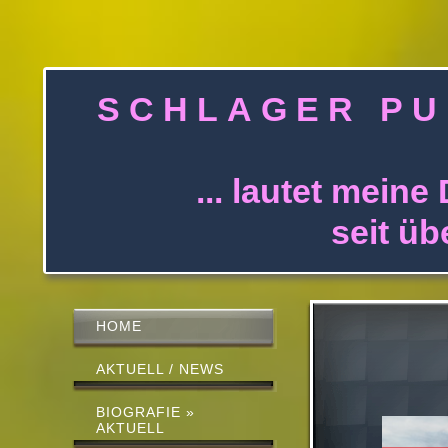
S C H L A G E 
... lautet meine 
seit über 30 J
HOME
AKTUELL / NEWS
BIOGRAFIE »
AKTUELL