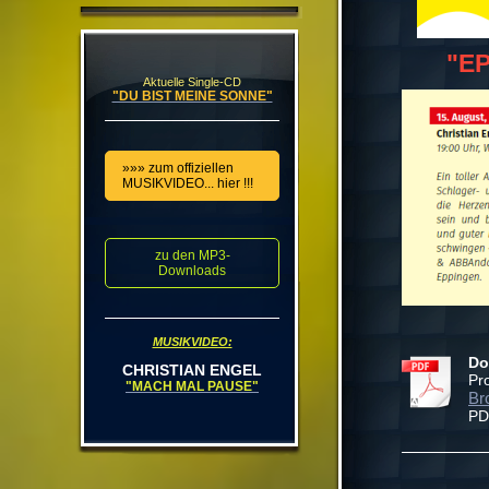
"E
Aktuelle Single-CD
"DU BIST MEINE SONNE"
»»» zum offiziellen
MUSIKVIDEO... hier !!!
zu den MP3-
Downloads
MUSIKVIDEO:
Do
CHRISTIAN ENGEL
Pr
"MACH MAL PAUSE"
Br
PD